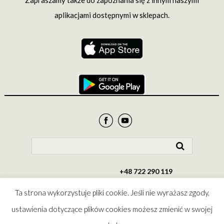
Zapraszamy także do zapoznania się z innym naszymi
aplikacjami dostępnymi w sklepach.
+48 722 290 119
biuro@odslowa.pl
Ta strona wykorzystuje pliki cookie. Jeśli nie wyrażasz zgody,
© Edycja
© Konferencja
©
Created
ustawienia dotyczące plików cookies możesz zmienić w swojej
Świętego
Episkopatu
Wydawnictwo
by