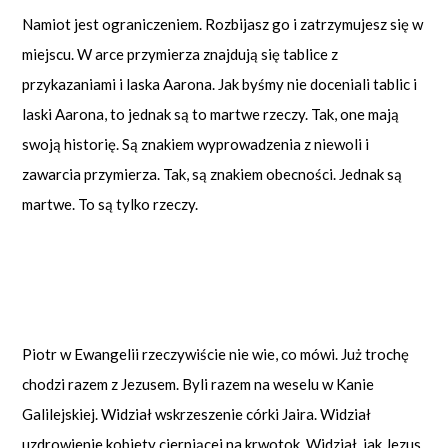
Namiot jest ograniczeniem. Rozbijasz go i zatrzymujesz się w
miejscu. W arce przymierza znajdują się tablice z
przykazaniami i laska Aarona. Jak byśmy nie doceniali tablic i
laski Aarona, to jednak są to martwe rzeczy. Tak, one mają
swoją historię. Są znakiem wyprowadzenia z niewoli i
zawarcia przymierza. Tak, są znakiem obecności. Jednak są
martwe. To są tylko rzeczy.
Piotr w Ewangelii rzeczywiście nie wie, co mówi. Już trochę
chodzi razem z Jezusem. Byli razem na weselu w Kanie
Galilejskiej. Widział wskrzeszenie córki Jaira. Widział
uzdrowienie kobiety cierpiącej na krwotok. Widział, jak Jezus